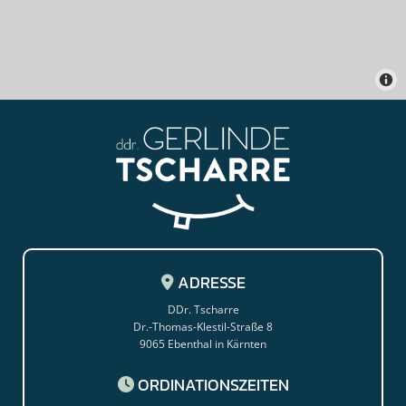
ADRESSE

DDr. Tscharre
Dr.-Thomas-Klestil-Straße 8
9065 Ebenthal in Kärnten
ORDINATIONSZEITEN
